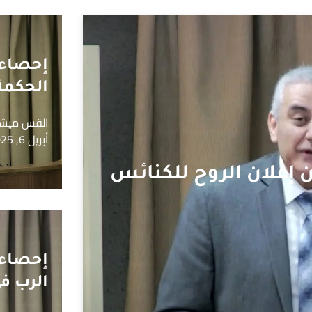
إحصاء أ
الحكمة
القس ميشا
أبريل 6, 2025
ن إعلان الروح للكنائس
إحصاء أ
الرب في