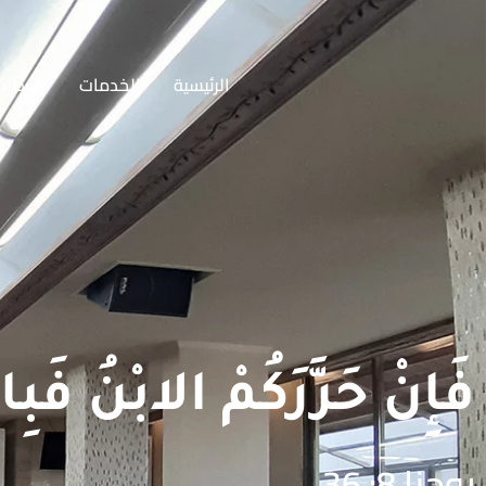
الرئيسية
الخدمات
العظات
فَإِنْ حَرَّرَكُمْ الابْنُ فَبِا
يوحنا 8: 36