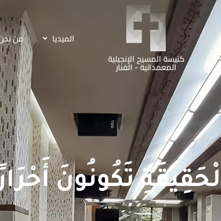
الميديا
من نحن
كنيسة المسيح الإنجيلية
المعمدانية - الفنار
لْحَقِيقَةِ تَكُونُونَ أَحْرَارً